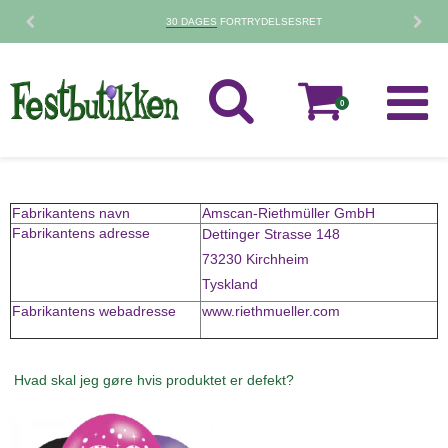
30 DAGES
FORTRYDELSESRET
0
Fabrikantens navn
Amscan-Riethmüller GmbH
Fabrikantens adresse
Dettinger Strasse 148
73230 Kirchheim
Tyskland
Fabrikantens webadresse
www.riethmueller.com
Hvad skal jeg gøre hvis produktet er defekt?