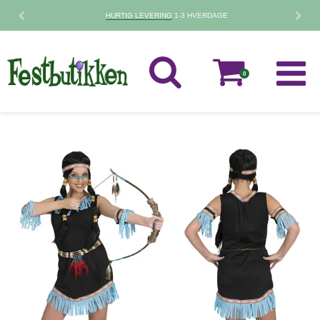
HURTIG LEVERING
1-3 HVERDAGE
0