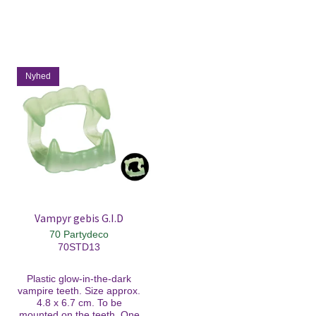
Nyhed
Vampyr gebis G.I.D
70 Partydeco
70STD13
Plastic glow-in-the-dark
vampire teeth. Size approx.
4.8 x 6.7 cm. To be
mounted on the teeth. One