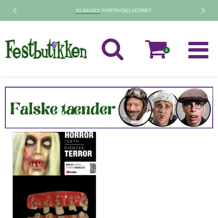
30 DAGES
FORTRYDELSESRET
0