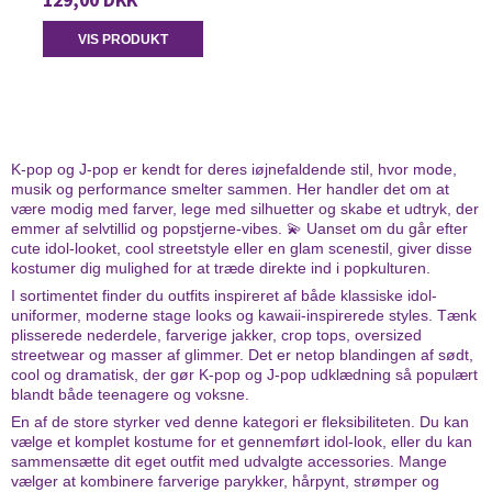
129,00 DKK
VIS PRODUKT
K-pop og J-pop er kendt for deres iøjnefaldende stil, hvor mode,
musik og performance smelter sammen. Her handler det om at
være modig med farver, lege med silhuetter og skabe et udtryk, der
emmer af selvtillid og popstjerne-vibes. 💫 Uanset om du går efter
cute idol-looket, cool streetstyle eller en glam scenestil, giver disse
kostumer dig mulighed for at træde direkte ind i popkulturen.
I sortimentet finder du outfits inspireret af både klassiske idol-
uniformer, moderne stage looks og kawaii-inspirerede styles. Tænk
plisserede nederdele, farverige jakker, crop tops, oversized
streetwear og masser af glimmer. Det er netop blandingen af sødt,
cool og dramatisk, der gør K-pop og J-pop udklædning så populært
blandt både teenagere og voksne.
En af de store styrker ved denne kategori er fleksibiliteten. Du kan
vælge et komplet kostume for et gennemført idol-look, eller du kan
sammensætte dit eget outfit med udvalgte accessories. Mange
vælger at kombinere farverige parykker, hårpynt, strømper og