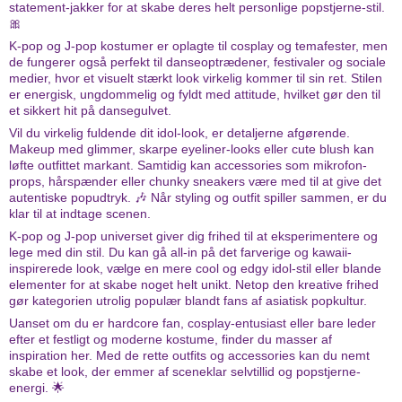
statement-jakker for at skabe deres helt personlige popstjerne-stil.
🎀
K-pop og J-pop kostumer er oplagte til cosplay og temafester, men
de fungerer også perfekt til danseoptrædener, festivaler og sociale
medier, hvor et visuelt stærkt look virkelig kommer til sin ret. Stilen
er energisk, ungdommelig og fyldt med attitude, hvilket gør den til
et sikkert hit på dansegulvet.
Vil du virkelig fuldende dit idol-look, er detaljerne afgørende.
Makeup med glimmer, skarpe eyeliner-looks eller cute blush kan
løfte outfittet markant. Samtidig kan accessories som mikrofon-
props, hårspænder eller chunky sneakers være med til at give det
autentiske popudtryk. 🎶 Når styling og outfit spiller sammen, er du
klar til at indtage scenen.
K-pop og J-pop universet giver dig frihed til at eksperimentere og
lege med din stil. Du kan gå all-in på det farverige og kawaii-
inspirerede look, vælge en mere cool og edgy idol-stil eller blande
elementer for at skabe noget helt unikt. Netop den kreative frihed
gør kategorien utrolig populær blandt fans af asiatisk popkultur.
Uanset om du er hardcore fan, cosplay-entusiast eller bare leder
efter et festligt og moderne kostume, finder du masser af
inspiration her. Med de rette outfits og accessories kan du nemt
skabe et look, der emmer af sceneklar selvtillid og popstjerne-
energi. 🌟