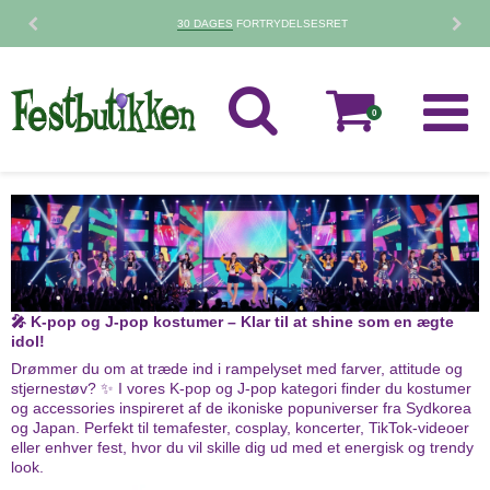
30 DAGES
FORTRYDELSESRET
0
🎤 K-pop og J-pop kostumer – Klar til at shine som en ægte
idol!
Drømmer du om at træde ind i rampelyset med farver, attitude og
stjernestøv? ✨ I vores K-pop og J-pop kategori finder du kostumer
og accessories inspireret af de ikoniske popuniverser fra Sydkorea
og Japan. Perfekt til temafester, cosplay, koncerter, TikTok-videoer
eller enhver fest, hvor du vil skille dig ud med et energisk og trendy
look.