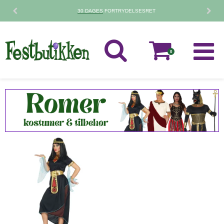
30 DAGES
FORTRYDELSESRET
0