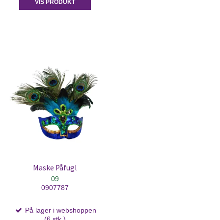
VIS PRODUKT
Maske Påfugl
09
0907787
På lager i webshoppen
(6 stk.)