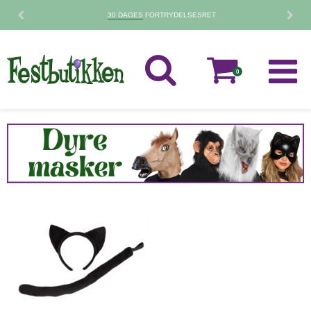
30 DAGES
FORTRYDELSESRET
0