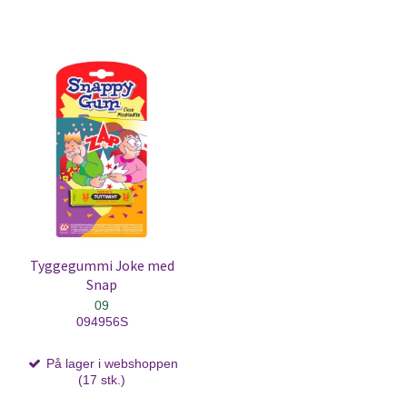
Tyggegummi Joke med
Snap
09
094956S
På lager i webshoppen
(17 stk.)