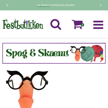
30 DAGES
FORTRYDELSESRET
0