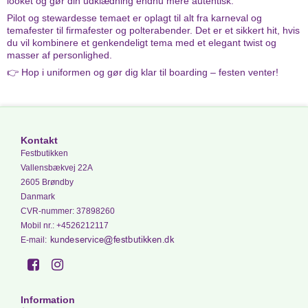
looket og gør din udklædning endnu mere autentisk.
Pilot og stewardesse temaet er oplagt til alt fra karneval og
temafester til firmafester og polterabender. Det er et sikkert hit, hvis
du vil kombinere et genkendeligt tema med et elegant twist og
masser af personlighed.
👉 Hop i uniformen og gør dig klar til boarding – festen venter!
Kontakt
Festbutikken
Vallensbækvej 22A
2605 Brøndby
Danmark
CVR-nummer
:
37898260
Mobil nr.
:
+4526212117
E-mail
:
Information