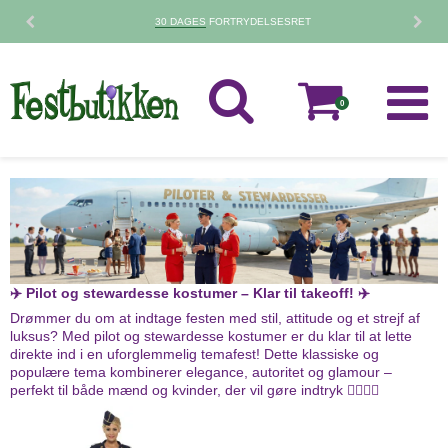
30 DAGES
FORTRYDELSESRET
0
✈️ Pilot og stewardesse kostumer – Klar til takeoff! ✈️
Drømmer du om at indtage festen med stil, attitude og et strejf af
luksus? Med pilot og stewardesse kostumer er du klar til at lette
direkte ind i en uforglemmelig temafest! Dette klassiske og
populære tema kombinerer elegance, autoritet og glamour –
perfekt til både mænd og kvinder, der vil gøre indtryk 👨‍✈️👩‍✈️