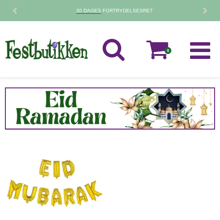
30 DAGES
FORTRYDELSESRET
0