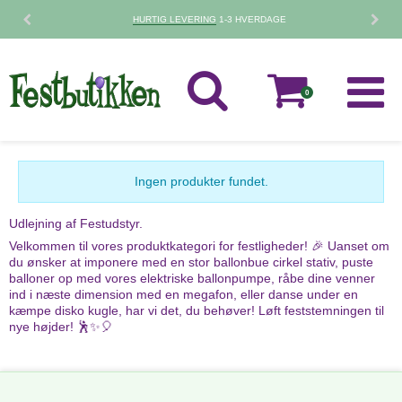
HURTIG LEVERING
1-3 HVERDAGE
0
Ingen produkter fundet.
Udlejning af Festudstyr.
Velkommen til vores produktkategori for festligheder! 🎉 Uanset om
du ønsker at imponere med en stor ballonbue cirkel stativ, puste
balloner op med vores elektriske ballonpumpe, råbe dine venner
ind i næste dimension med en megafon, eller danse under en
kæmpe disko kugle, har vi det, du behøver! Løft feststemningen til
nye højder! 🕺✨🎈