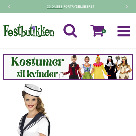
30 DAGES
FORTRYDELSESRET
0