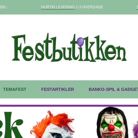
00,-
HURTIG LEVERING
1-3 HVERDAGE
TEMAFEST
FESTARTIKLER
BANKO-SPIL & GADGE