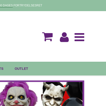
30 DAGES
FORTRYDELSESRET
TS
OUTLET