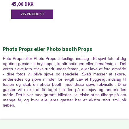
45,00 DKK
VIS PRODUKT
Photo Props eller Photo booth Props
Foto Props eller Photo Props til festlige indslag - Et sjovt foto af dig
og dine gæster til brylluppet, konfirmationen eller firmafesten - Del
vores sjove foto sticks rundt under festen, eller lave et foto område
- dine fotos vil blive sjove og specielle.
Skab
masser af skøre,
anderledes og sjove minder for evigt! Lav et hyggeligt indslag til
festen og skab en photo booth med disse sjove rekvisitter. Dine
gæster vil elske at få taget billeder på en sjov og anderledes
måde. Det bliver med garanti billeder i vil elske at se tilbage på om
mange år, og hvor alle jeres gæster har et ekstra stort smil på
læben.