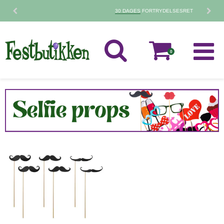
30 DAGES
FORTRYDELSESRET
0