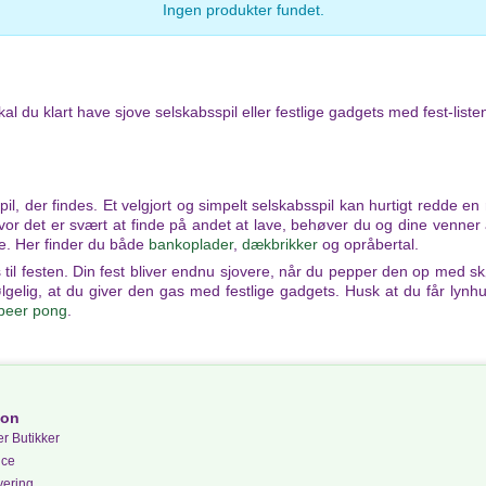
Ingen produkter fundet.
kal du klart have sjove selskabsspil eller festlige gadgets med fest-liste
il, der findes. Et velgjort og simpelt selskabsspil kan hurtigt redde e
r, hvor det er svært at finde på andet at lave, behøver du og dine venn
ne. Her finder du både
bankoplader
,
dækbrikker
og opråbertal.
 til festen. Din fest bliver endnu sjovere, når du pepper den op med s
lgelig, at du giver den gas med festlige gadgets. Husk at du får lynhurti
beer pong
.
ion
r Butikker
ice
vering