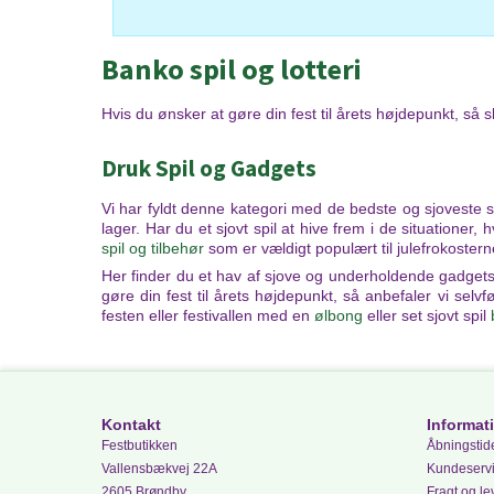
Banko spil og lotteri
Hvis du ønsker at gøre din fest til årets højdepunkt, så s
Druk Spil og Gadgets
Vi har fyldt denne kategori med de bedste og sjoveste sp
lager. Har du et sjovt spil at hive frem i de situatione
spil og tilbehør
som er vældigt populært til julefrokoster
Her finder du et hav af sjove og underholdende gadgets
gøre din fest til årets højdepunkt, så anbefaler vi selvfø
festen eller festivallen med en
ølbong
eller set sjovt spil
Kontakt
Informat
Festbutikken
Åbningstide
Vallensbækvej 22A
Kundeserv
2605 Brøndby
Fragt og le