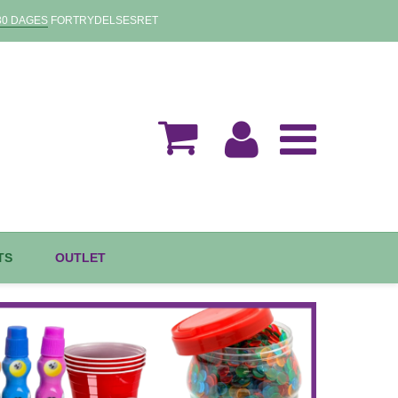
30 DAGES
FORTRYDELSESRET
TS
OUTLET