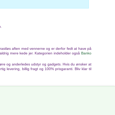
n.
n rastløs aften med vennerne og er derfor fedt at have på
er aldrig mere kede jer. Kategorien indeholder også
Banko
køre og anderledes udstyr og gadgets. Hvis du ønsker at
g levering, billig fragt og 100% prisgaranti. Bliv klar til