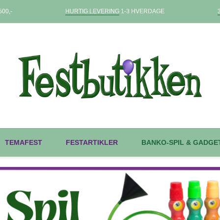
00,-
HURTIG LEVERING
1-3 HVERDAGE
TEMAFEST
FESTARTIKLER
BANKO-SPIL & GADGE