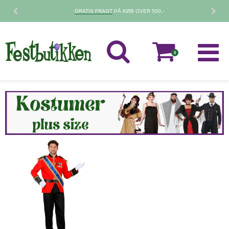
GRATIS FRAGT
PÅ KØB OVER 500,-
0