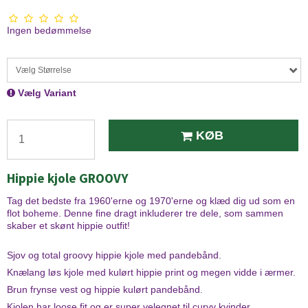
Ingen bedømmelse
Vælg Størrelse
Vælg Variant
KØB
Hippie kjole GROOVY
Tag det bedste fra 1960'erne og 1970'erne og klæd dig ud som en
flot boheme. Denne fine dragt inkluderer tre dele, som sammen
skaber et skønt hippie outfit!
Sjov og total groovy hippie kjole med pandebånd.
Knælang løs kjole med kulørt hippie print og megen vidde i ærmer.
Brun frynse vest og hippie kulørt pandebånd.
Kjolen har loose fit og er super velegnet til curvy kvinder.