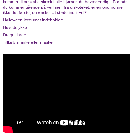
kommer til at skabe skræk i alle hjørner, du bevæger dig i. For når
du kommer gående på vej hjem fra diskoteket, er en ond nonne
ikke det første, du ønsker at støde ind i, vel?
Halloween kostumet indeholder:
Hovedstykke
Dragt i large
Tillkøb sminke eller maske