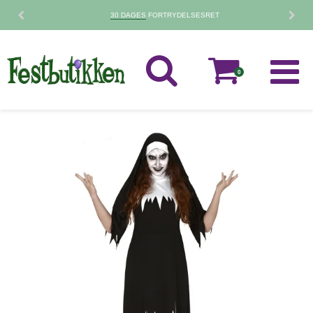
30 DAGES
FORTRYDELSESRET
0