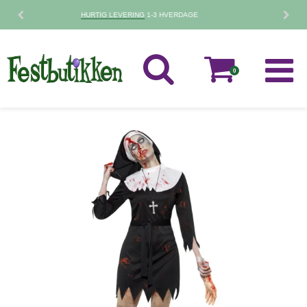
30 DAGES
FORTRYDELSESRET
0