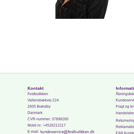
Kontakt
Informat
Festbutikken
Åbningstide
Vallensbækvej 22A
Kundeserv
2605 Brøndby
Fragt og le
Danmark
Handelsbet
CVR-nummer
:
37898260
Returnering
Mobil nr.
:
+4526212117
Reklamati
E-mail
:
EAN Kund