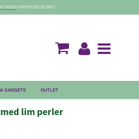
30 DAGES
FORTRYDELSESRET
 & GADGETS
OUTLET
med lim perler