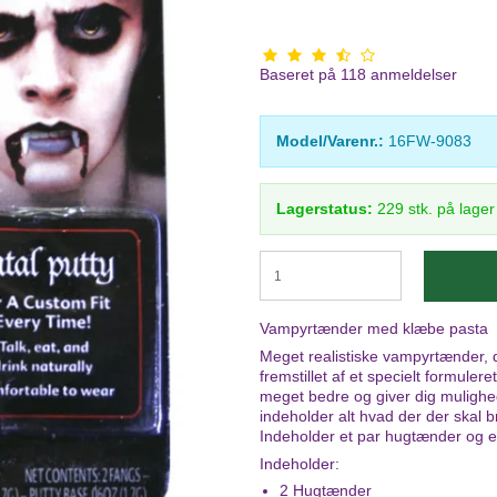
Baseret på
118
anmeldelser
Model/Varenr.:
16FW-9083
Lagerstatus:
229
stk.
på lage
Vampyrtænder med klæbe pasta
Meget realistiske vampyrtænder,
fremstillet af et specielt formuler
meget bedre og giver dig mulighe
indeholder alt hvad der der skal b
Indeholder et par hugtænder og et
Indeholder:
2 Hugtænder