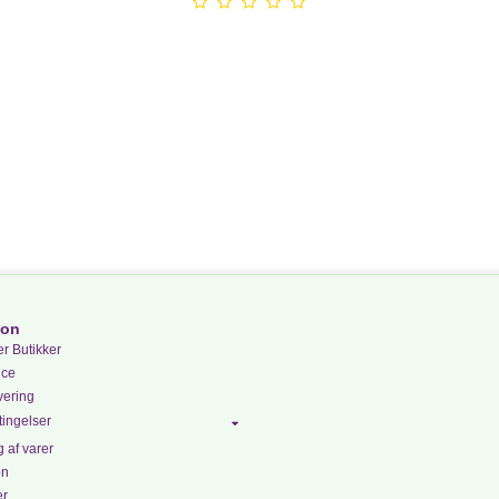
ion
r Butikker
ice
vering
ingelser
 af varer
on
er