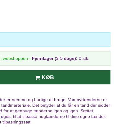
r i webshoppen
-
Fjernlager (3-5 dage):
0 stk.
KØB
 der er nemme og hurtige at bruge. Vampyrtænderne er
et tandmarteriale. Det betyder at du får en tand der sidder
d for at genbuge tænderne igen og igen. Sættet
ruges, til at tilpasse hugtænderne til dine egne tænder.
 tilpasningssæt.