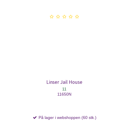
Linser Jail House
11
11650N
På lager i webshoppen (60 stk.)