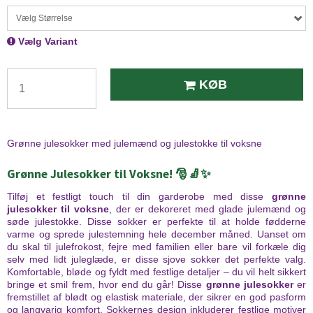
Vælg Størrelse
Vælg Variant
KØB
Grønne julesokker med julemænd og julestokke til voksne
Grønne Julesokker til Voksne! 🎅🧦✨
Tilføj et festligt touch til din garderobe med disse
grønne
julesokker til voksne
, der er dekoreret med glade julemænd og
søde julestokke. Disse sokker er perfekte til at holde fødderne
varme og sprede julestemning hele december måned. Uanset om
du skal til julefrokost, fejre med familien eller bare vil forkæle dig
selv med lidt juleglæde, er disse sjove sokker det perfekte valg.
Komfortable, bløde og fyldt med festlige detaljer – du vil helt sikkert
bringe et smil frem, hvor end du går! Disse
grønne julesokker
er
fremstillet af blødt og elastisk materiale, der sikrer en god pasform
og langvarig komfort. Sokkernes design inkluderer festlige motiver