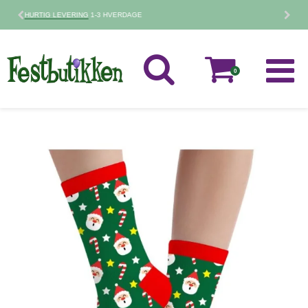
30 DAGES
FORTRYDELSESRET
0