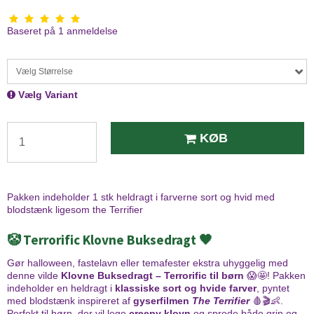
Baseret på
1
anmeldelse
Vælg Størrelse
Vælg Variant
KØB
Pakken indeholder 1 stk heldragt i farverne sort og hvid med
blodstænk ligesom the Terrifier
🤡 Terrorific Klovne Buksedragt 🖤
Gør halloween, fastelavn eller temafester ekstra uhyggelig med
denne vilde
Klovne Buksedragt – Terrorific til børn
😱🤩! Pakken
indeholder en heldragt i
klassiske sort og hvide farver
, pyntet
med blodstænk inspireret af
gyserfilmen
The Terrifier
🩸🎬👶.
Perfekt til børn, der vil lege
creepy klovn
og sprede både grin og