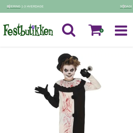
30 DAGES
FORTRYDELSESRET
0