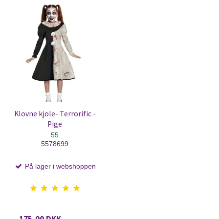
Klovne kjole- Terrorific -
Pige
55
5578699
På lager i webshoppen
175,00 DKK