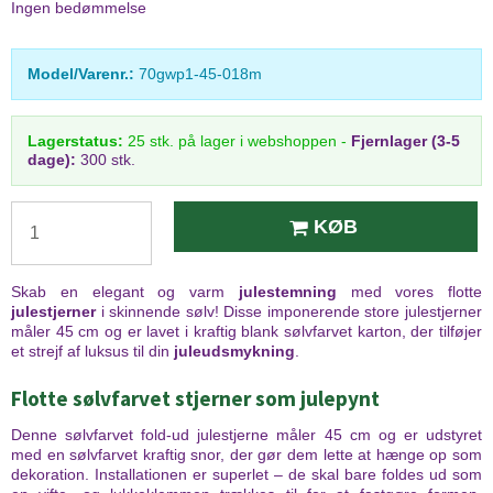
Ingen bedømmelse
Model/Varenr.:
70gwp1-45-018m
Lagerstatus:
25
stk.
på lager i webshoppen
-
Fjernlager (3-5
dage):
300 stk.
KØB
Skab en elegant og varm
julestemning
med vores flotte
julestjerner
i skinnende sølv! Disse imponerende store julestjerner
måler 45 cm og er lavet i kraftig blank sølvfarvet karton, der tilføjer
et strejf af luksus til din
juleudsmykning
.
Flotte sølvfarvet stjerner som julepynt
Denne sølvfarvet fold-ud julestjerne måler 45 cm og er udstyret
med en sølvfarvet kraftig snor, der gør dem lette at hænge op som
dekoration. Installationen er superlet – de skal bare foldes ud som