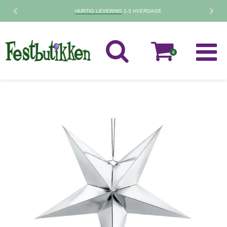
HURTIG LEVERING
1-3 HVERDAGE
0