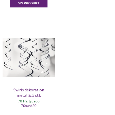
VIS PRODUKT
Swirls dekoration
metallic 5 stk
70 Partydeco
70swid20