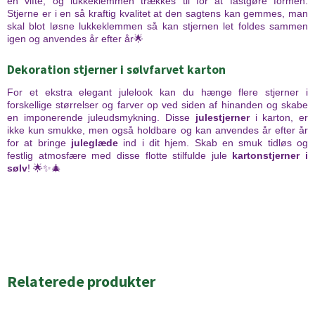
en vifte, og lukkeklemmen trækkes til for at fastgøre formen.
Stjerne er i en så kraftig kvalitet at den sagtens kan gemmes, man
skal blot løsne lukkeklemmen så kan stjernen let foldes sammen
igen og anvendes år efter år🌟
Dekoration stjerner i sølvfarvet karton
For et ekstra elegant julelook kan du hænge flere stjerner i
forskellige størrelser og farver op ved siden af hinanden og skabe
en imponerende juleudsmykning. Disse
julestjerner
i karton, er
ikke kun smukke, men også holdbare og kan anvendes år efter år
for at bringe
juleglæde
ind i dit hjem. Skab en smuk tidløs og
festlig atmosfære med disse flotte stilfulde jule
kartonstjerner i
sølv
! 🌟✨🎄
Relaterede produkter