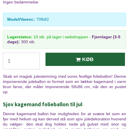
Ingen bedømmelse
Model/Varenr.:
70fb82
Lagerstatus:
10
stk.
på lager i webshoppen
-
Fjernlager (3-5
dage):
300 stk.
KØB
Skab en magisk julestemning med vores festlige folieballon! Denne
imponerende juleballon er formet som en lækker kagemand i varm
brun farve, der måler imponerende 58x86 cm, når den er pustet
op.
Sjov kagemand folieballon til jul
Denne kagemand ballon har muligheden for at svæve let som en
fjer med helium og kan derved stå som sjov juledekoration hvorend
du vælger- den skal dog holdes nede på gulvet med snor og