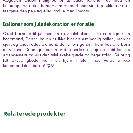
vægt.Den anden mulighed er at puste ballonen op med en
luftpumpe og enten hænge den op med snor via top-løkkerne eller
fastgøre den på væg eller vindue med limdots,
Balloner som juledekoration er for alle
Glæd børnene til jul med en sjov juleballon i folie som ligner en
kagemand, Denne ballon er ikke blot en almindelig ballon, men et
sjovt og anderledes element, der vil bringe smil frem hos alle børn
og voksne. Denne juleballon er den perfekte tilføjelse til dit festlige
arrangement og vil uden tvivl skabe glæde og begejstring. Så bring
lidt ekstra glæde ind i dit hjem i julen med vores unikke
kagemandsfolieballon! 🎅🎈
Relaterede produkter