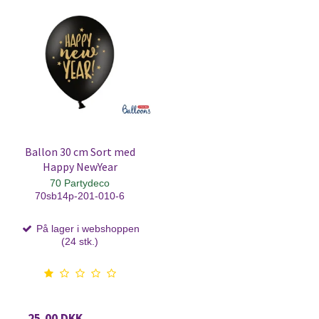
Ballon 30 cm Sort med
Happy NewYear
70 Partydeco
70sb14p-201-010-6
På lager i webshoppen
(24 stk.)
25,00 DKK