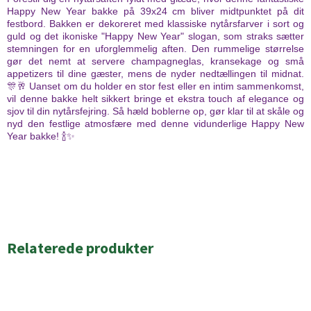
Happy New Year bakke på 39x24 cm bliver midtpunktet på dit
festbord. Bakken er dekoreret med klassiske nytårsfarver i sort og
guld og det ikoniske "Happy New Year" slogan, som straks sætter
stemningen for en uforglemmelig aften. Den rummelige størrelse
gør det nemt at servere champagneglas, kransekage og små
appetizers til dine gæster, mens de nyder nedtællingen til midnat.
🎊🥂 Uanset om du holder en stor fest eller en intim sammenkomst,
vil denne bakke helt sikkert bringe et ekstra touch af elegance og
sjov til din nytårsfejring. Så hæld boblerne op, gør klar til at skåle og
nyd den festlige atmosfære med denne vidunderlige Happy New
Year bakke! 🍾✨
Relaterede produkter