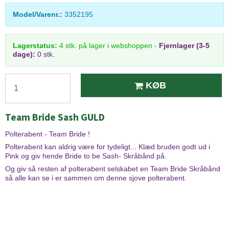
Model/Varenr.:
3352195
Lagerstatus:
4
stk.
på lager i webshoppen
-
Fjernlager (3-5
dage):
0 stk.
KØB
Team Bride Sash GULD
Polterabent - Team Bride !
Polterabent kan aldrig være for tydeligt... Klæd bruden godt ud i
Pink og giv hende Bride to be Sash- Skråbånd på.
Og giv så resten af polterabent selskabet en Team Bride Skråbånd
så alle kan se i er sammen om denne sjove polterabent.