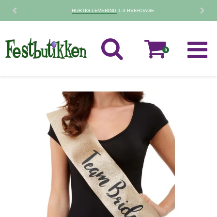
HURTIG LEVERING
1-3 HVERDAGE
0