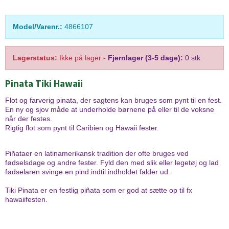
Model/Varenr.:
4866107
Lagerstatus:
Ikke på lager
-
Fjernlager (3-5 dage):
0 stk.
Pinata Tiki Hawaii
Flot og farverig pinata, der sagtens kan bruges som pynt til en fest.
En ny og sjov måde at underholde børnene på eller til de voksne
når der festes.
Rigtig flot som pynt til Caribien og Hawaii fester.
Piñataer en latinamerikansk tradition der ofte bruges ved
fødselsdage og andre fester. Fyld den med slik eller legetøj og lad
fødselaren svinge en pind indtil indholdet falder ud.
Tiki Pinata er en festlig piñata som er god at sætte op til fx
hawaiifesten.