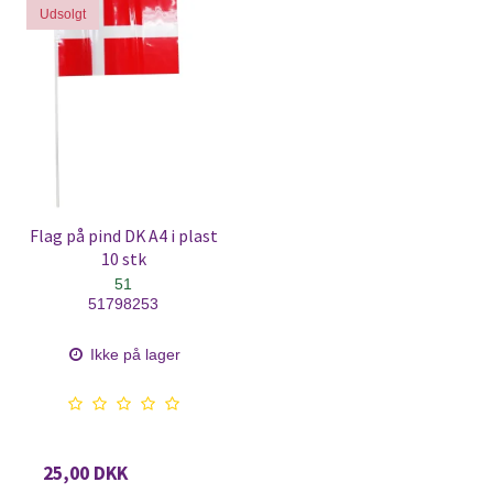
Udsolgt
Flag på pind DK A4 i plast
10 stk
51
51798253
Ikke på lager
25,00 DKK