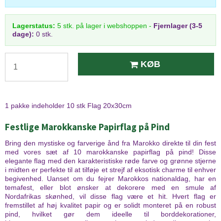
Lagerstatus:
5
stk.
på lager i webshoppen
-
Fjernlager (3-5
dage):
0 stk.
KØB
1 pakke indeholder 10 stk Flag 20x30cm
Festlige Marokkanske Papirflag på Pind
Bring den mystiske og farverige ånd fra Marokko direkte til din fest
med vores sæt af 10 marokkanske papirflag på pind! Disse
elegante flag med den karakteristiske røde farve og grønne stjerne
i midten er perfekte til at tilføje et strejf af eksotisk charme til enhver
begivenhed. Uanset om du fejrer Marokkos nationaldag, har en
temafest, eller blot ønsker at dekorere med en smule af
Nordafrikas skønhed, vil disse flag være et hit. Hvert flag er
fremstillet af høj kvalitet papir og er solidt monteret på en robust
pind, hvilket gør dem ideelle til borddekorationer,