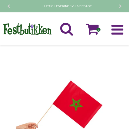
HURTIG LEVERING
1-3 HVERDAGE
0