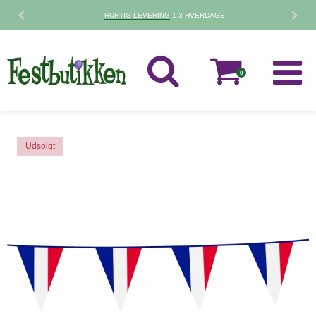
30 DAGES
FORTRYDELSESRET
0
Udsolgt