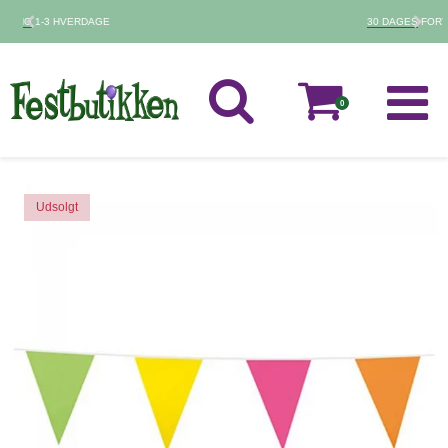
30 DAGES
FORTRYDELSESRET
0
Udsolgt