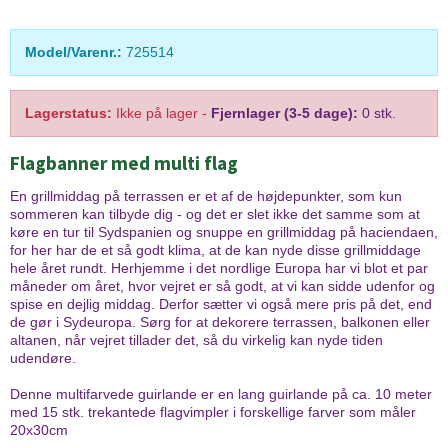
Model/Varenr.:
725514
Lagerstatus:
Ikke på lager
-
Fjernlager (3-5 dage):
0 stk.
Flagbanner med multi flag
En grillmiddag på terrassen er et af de højdepunkter, som kun
sommeren kan tilbyde dig - og det er slet ikke det samme som at
køre en tur til Sydspanien og snuppe en grillmiddag på haciendaen,
for her har de et så godt klima, at de kan nyde disse grillmiddage
hele året rundt. Herhjemme i det nordlige Europa har vi blot et par
måneder om året, hvor vejret er så godt, at vi kan sidde udenfor og
spise en dejlig middag. Derfor sætter vi også mere pris på det, end
de gør i Sydeuropa. Sørg for at dekorere terrassen, balkonen eller
altanen, når vejret tillader det, så du virkelig kan nyde tiden
udendøre.
Denne multifarvede guirlande er en lang guirlande på ca. 10 meter
med 15 stk. trekantede flagvimpler i forskellige farver som måler
20x30cm