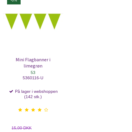
-0%
Mini Flagbanner i
limegrøn
53
5360116-U
På lager i webshoppen
(142 stk.)
15,00 DKK