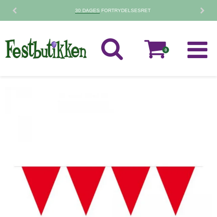
HURTIG LEVERING
1-3 HVERDAGE
0