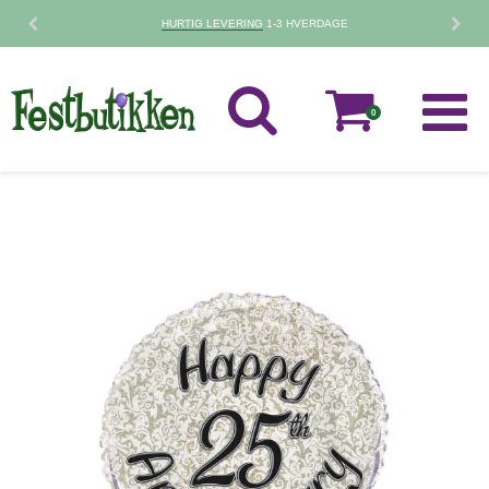
30 DAGES
FORTRYDELSESRET
0