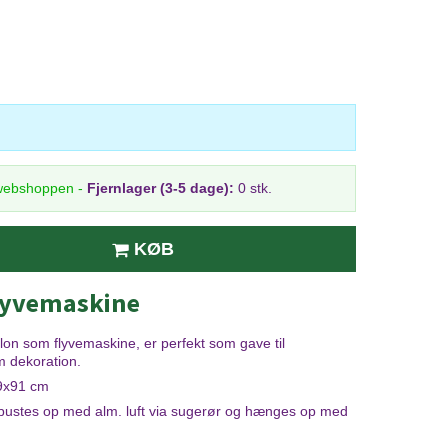
 webshoppen
-
Fjernlager (3-5 dage):
0 stk.
KØB
flyvemaskine
llon som flyvemaskine, er perfekt som gave til
m dekoration.
39x91 cm
pustes op med alm. luft via sugerør og hænges op med