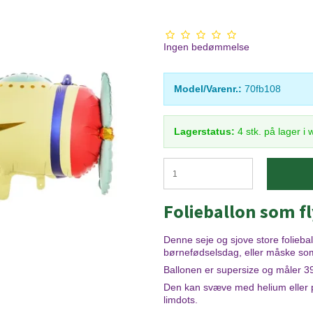
Ingen bedømmelse
Model/Varenr.:
70fb108
Lagerstatus:
4
stk.
på lager i
Folieballon som 
Denne seje og sjove store folieba
børnefødselsdag, eller måske so
Ballonen er supersize og måler 
Den kan svæve med helium eller 
limdots.