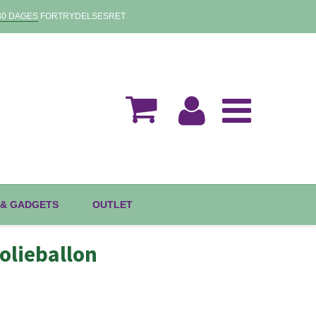
30 DAGES
FORTRYDELSESRET
 & GADGETS
OUTLET
olieballon