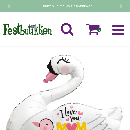
HURTIG LEVERING
1-3 HVERDAGE
0