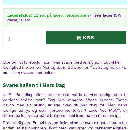
Lagerstatus:
12
stk.
på lager i webshoppen
-
Fjernlager (3-5
dage):
0 stk.
KØB
Stor og flot folieballon som hvid svane med ælling som udtrykker
kærlighed mellem en Mor og Barn. Ballonen er XL size og måler 71
cm. - kan svæve med helium.
Svane ballon til Mors Dag
🎈💐 På udkig efter den perfekte måde at vise kærligheden til
verdens bedste mor? Søg ikke længere! Vores skønne Svane
ballon med sin ælling, er lige hvad du har brug for! Med dens
kærlige udtryk og den hjertevarme tekst "I Love You MoM", er
denne ballon sikker på at bringe et smil frem på din mors ansigt!
Forestil dig det: En hvid svane folieballon svæver elegant i luften for
enden af ballonsnoren, fyldt med kærlighed og taknemmelighed.