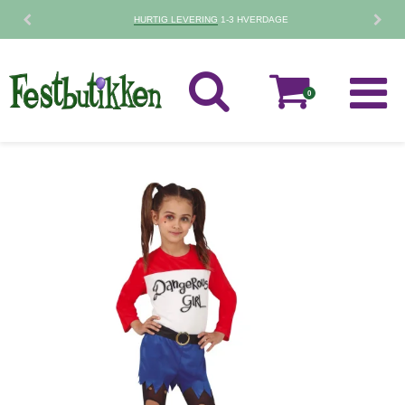
HURTIG LEVERING
1-3 HVERDAGE
0