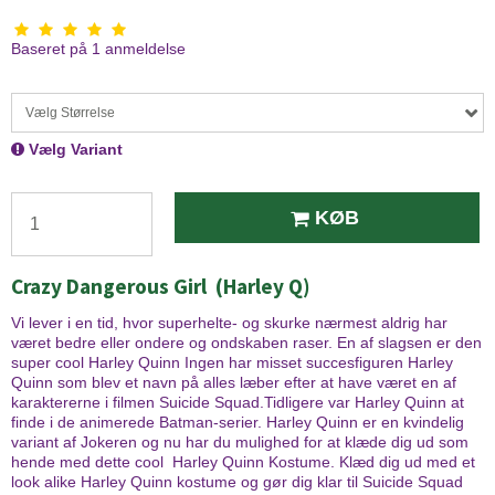
Baseret på
1
anmeldelse
Vælg Størrelse
Vælg Variant
KØB
Crazy Dangerous Girl
(Harley Q)
Vi lever i en tid, hvor superhelte- og skurke nærmest aldrig har
været bedre eller ondere og ondskaben raser. En af slagsen er den
super cool Harley Quinn Ingen har misset succesfiguren Harley
Quinn som blev et navn på alles læber efter at have været en af
karaktererne i filmen Suicide Squad.Tidligere var Harley Quinn at
finde i de animerede Batman-serier. Harley Quinn er en kvindelig
variant af Jokeren og nu har du mulighed for at klæde dig ud som
hende med dette cool Harley Quinn Kostume. Klæd dig ud med et
look alike Harley Quinn kostume og gør dig klar til Suicide Squad