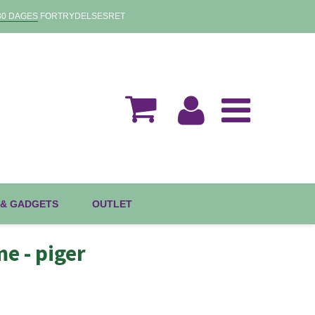
30 DAGES
FORTRYDELSESRET
 & GADGETS
OUTLET
e - piger