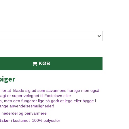
KØB
piger
d for at klæde sig ud som savannens hurtige men også
agt er super velegnet til Fastelavn eller
men den fungerer lige så godt at lege eller hygge i
ange anvendelsesmuligheder!
e, nederdel og benvarmere
dsker
i kostumet 100% polyester