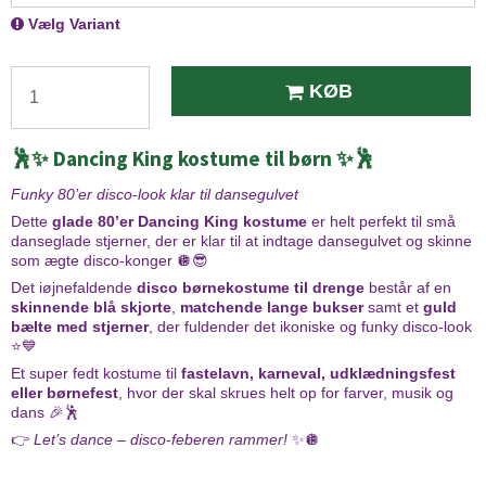
Vælg Variant
KØB
🕺✨ Dancing King kostume til børn ✨🕺
Funky 80’er disco-look klar til dansegulvet
Dette
glade 80’er Dancing King kostume
er helt perfekt til små
danseglade stjerner, der er klar til at indtage dansegulvet og skinne
som ægte disco-konger 🪩😎
Det iøjnefaldende
disco børnekostume til drenge
består af en
skinnende blå skjorte
,
matchende lange bukser
samt et
guld
bælte med stjerner
, der fuldender det ikoniske og funky disco-look
⭐💙
Et super fedt kostume til
fastelavn, karneval, udklædningsfest
eller børnefest
, hvor der skal skrues helt op for farver, musik og
dans 🎉🕺
👉
Let’s dance – disco-feberen rammer!
✨🪩