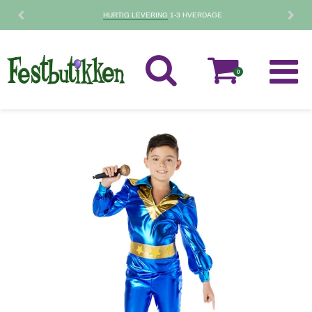
HURTIG LEVERING
1-3 HVERDAGE
0