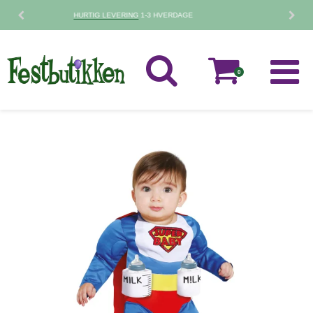
30 DAGES
FORTRYDELSESRET
0