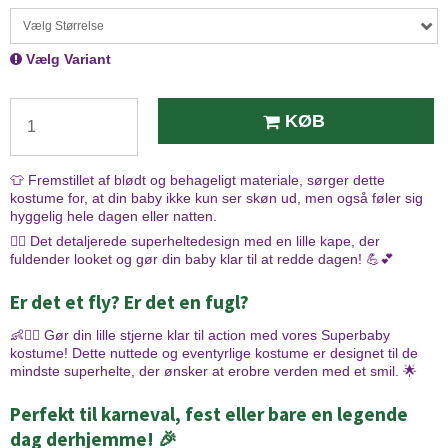
Vælg Størrelse
Vælg Variant
KØB
👕 Fremstillet af blødt og behageligt materiale, sørger dette
kostume for, at din baby ikke kun ser skøn ud, men også føler sig
hyggelig hele dagen eller natten.
🦸‍♀️ Det detaljerede superheltedesign med en lille kape, der
fuldender looket og gør din baby klar til at redde dagen! 💪💕
Er det et fly? Er det en fugl?
👶🦸‍♂️ Gør din lille stjerne klar til action med vores Superbaby
kostume! Dette nuttede og eventyrlige kostume er designet til de
mindste superhelte, der ønsker at erobre verden med et smil. 🌟
Perfekt til karneval, fest eller bare en legende
dag derhjemme! 🎉