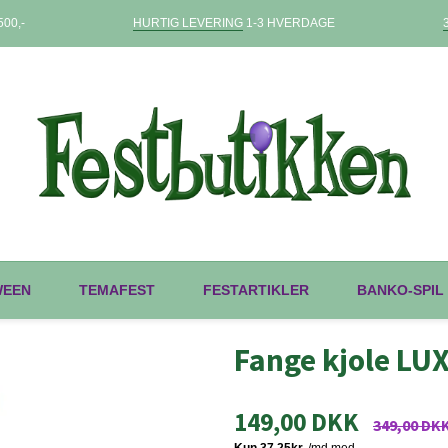
00,-
HURTIG LEVERING
1-3 HVERDAGE
WEEN
TEMAFEST
FESTARTIKLER
BANKO-SPIL
Fange kjole LU
149,00 DKK
349,00 DK