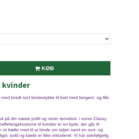
KØB
l kvinder
r med bredt sort bindestykke til livet med fangenr. og lille
d på din næste politi og røver temafest i vores Classy
fefangekostume til kvinder er en kjole, der går til
et bælte med til at binde om taljen samt en sort- og
gst: bold og kæde er ikke inkluderet. Vi har selvfølgelig