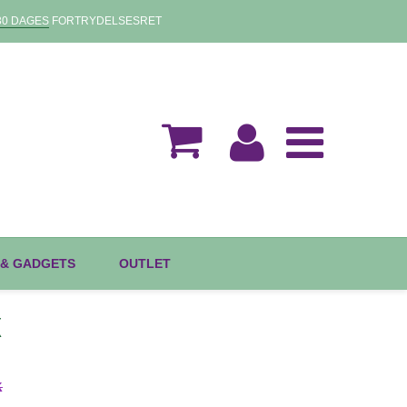
30 DAGES
FORTRYDELSESRET
 & GADGETS
OUTLET
X
K