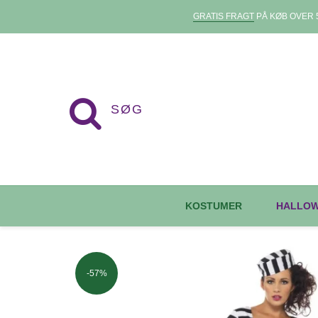
GRATIS FRAGT
PÅ KØB OVER 5
KOSTUMER
HALLO
-57%