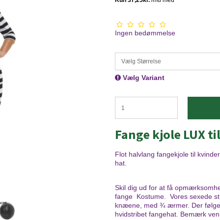
Ingen bedømmelse
Vælg Størrelse
Vælg Variant
Fange kjole LUX ti
Flot halvlang fangekjole til kvinde
hat.
Skil dig ud for at få opmærksomhe
fange Kostume. Vores sexede straf
knæene, med ¾ ærmer. Der følger 
hvidstribet fangehat. Bemærk venli