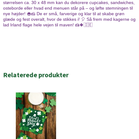
størrelsen ca. 30 x 48 mm kan du dekorere cupcakes, sandwiches,
osteborde eller hvad end menuen står på – og løfte stemningen til
nye højder! 🧁🧀 De er små, farverige og klar til at skabe grøn
glæde og fest overalt, hvor de stikkes i! 🎈 Så frem med kagerne og
lad Irland flage hele vejen til maven! 🍰🍀🇮🇪
Relaterede produkter