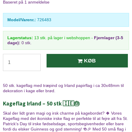
Baseret på
1
anmeldelse
Model/Varenr.:
726483
Lagerstatus:
13
stk.
på lager i webshoppen
-
Fjernlager (3-5
dage):
0 stk.
KØB
50 stk. kageflag med træpind og Irland papirflag i ca 30x48mm til
dekoration i kage eller brød.
Kageflag Irland – 50 stk 🇮🇪🎂
Skal der lidt grøn magi og irsk charme på kagebordet? 🍀 Vores
Kageflag med det ikoniske irske flag er perfekte til at fejre alt fra St.
Patrick’s Day til irske fødselsdage, sportsbegivenheder eller bare
fordi du elsker Guinness og god stemning! 🍻🎉 Med 50 små flag i