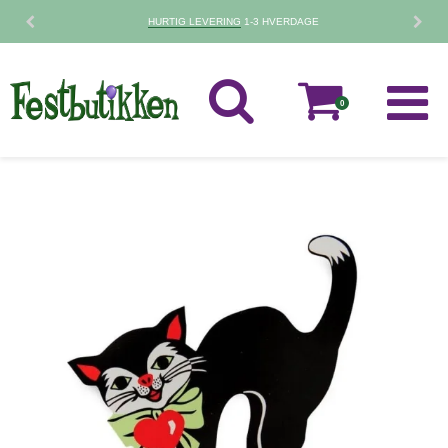
30 DAGES
FORTRYDELSESRET
0