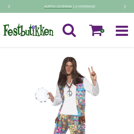
HURTIG LEVERING
1-3 HVERDAGE
0