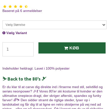
Baseret på
6
anmeldelser
Vælg Størrelse
Vælg Variant
KØB
Indeholder heldragt. Lavet i 100% polyester
⛷️ Back to the 80’s 🎿
Er du klar til at carve dig direkte ind i firserne med stil, selvtillid og
seriøs neonpower? 🎉💃 Vores
80’er ski kostume
til kvinder er den
ultimative onepiece-dragt, der skriger afterski, spandex og funky
farver! 🌈⛷️ Den sidder stramt de rigtige steder, lyser op i
landskabet og får dig til at ligne en retro skistjerne på vej ned ad
pisten – eller op på dansegulvet 💅❄️ Uanset om du er til skibakke