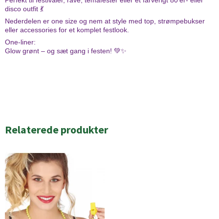
Perfekt til festivaler, rave, temafester eller et farverigt 80’er- eller
disco outfit 💃
Nederdelen er one size og nem at style med top, strømpebukser
eller accessories for et komplet festlook.
One-liner:
Glow grønt – og sæt gang i festen! 💚✨
Relaterede produkter