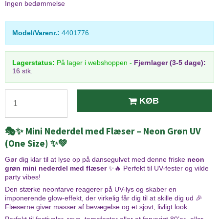
Ingen bedømmelse
Model/Varenr.:
4401776
Lagerstatus:
På lager i webshoppen
-
Fjernlager (3-5 dage):
16 stk.
KØB
🎭✨ Mini Nederdel med Flæser – Neon Grøn UV
(One Size) ✨💚
Gør dig klar til at lyse op på dansegulvet med denne friske
neon
grøn mini nederdel med flæser
✨🔥 Perfekt til UV-fester og vilde
party vibes!
Den stærke neonfarve reagerer på UV-lys og skaber en
imponerende glow-effekt, der virkelig får dig til at skille dig ud 🎉
Flæserne giver masser af bevægelse og et sjovt, livligt look.