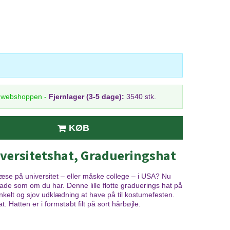
i webshoppen
-
Fjernlager (3-5 dage):
3540 stk.
KØB
versitetshat, Gradueringshat
læse på universitet – eller måske college – i USA? Nu
 lade som om du har. Denne lille flotte graduerings hat på
 enkelt og sjov udklædning at have på til kostumefesten.
Hatten er i formstøbt filt på sort hårbøjle.