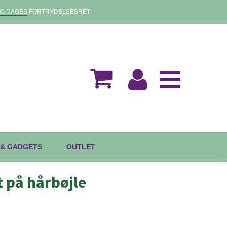
30 DAGES
FORTRYDELSESRET
 & GADGETS
OUTLET
 på hårbøjle