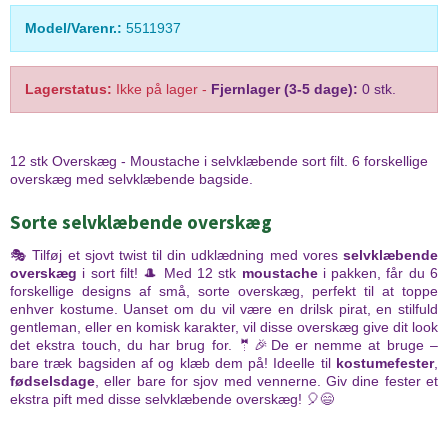
Model/Varenr.:
5511937
Lagerstatus:
Ikke på lager
-
Fjernlager (3-5 dage):
0 stk.
12 stk Overskæg - Moustache i selvklæbende sort filt. 6 forskellige
overskæg med selvklæbende bagside.
Sorte selvklæbende overskæg
🎭 Tilføj et sjovt twist til din udklædning med vores
selvklæbende
overskæg
i sort filt! 🎩 Med 12 stk
moustache
i pakken, får du 6
forskellige designs af små, sorte overskæg, perfekt til at toppe
enhver kostume. Uanset om du vil være en drilsk pirat, en stilfuld
gentleman, eller en komisk karakter, vil disse overskæg give dit look
det ekstra touch, du har brug for. 🤵🎉De er nemme at bruge –
bare træk bagsiden af og klæb dem på! Ideelle til
kostumefester
,
fødselsdage
, eller bare for sjov med vennerne. Giv dine fester et
ekstra pift med disse selvklæbende overskæg! 🎈😄