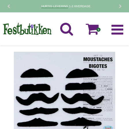
30 DAGES
FORTRYDELSESRET
0