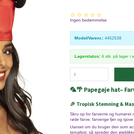
Ingen bedømmelse
Model/Varenr.:
4452538
Lagerstatus:
6
stk.
på lager i
🦜🌴 Papegøje hat– Far
🎉 Tropisk Stemning & Mass
Skru op for farverne og humøre
røde farve, farverige fjer og sjov
Uanset om du bruger den som acces
temafest, så spreder den øjeblikk