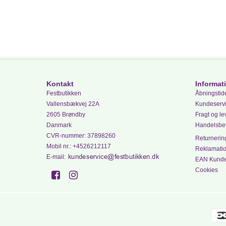
Kontakt
Informat
Festbutikken
Åbningstide
Vallensbækvej 22A
Kundeserv
2605 Brøndby
Fragt og le
Danmark
Handelsbet
CVR-nummer
:
37898260
Returnering
Mobil nr.
:
+4526212117
Reklamati
E-mail
:
EAN Kund
Cookies