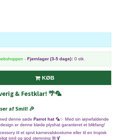
 webshoppen
-
Fjernlager (3-5 dage):
0 stk.
KØB
verig & Festklar! 🌴🦜
er af Smil! 🎉
t med denne søde
Parrot hat
🦜✨ Med sin iøjnefaldende
e design er denne bløde plyshat garanteret et blikfang!
sory til et sjovt karnevalskostume eller til en tropisk
eligt smil og god stemning 🌺🍹