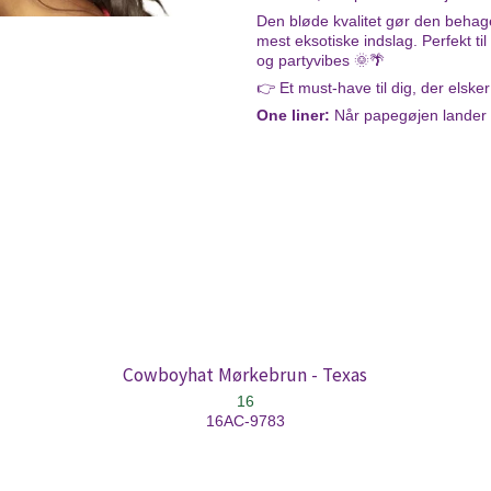
Den bløde kvalitet gør den behagel
mest eksotiske indslag. Perfekt t
og partyvibes 🌞🌴
👉 Et must-have til dig, der elsker 
One liner:
Når papegøjen lander –
Cowboyhat Mørkebrun - Texas
16
16AC-9783