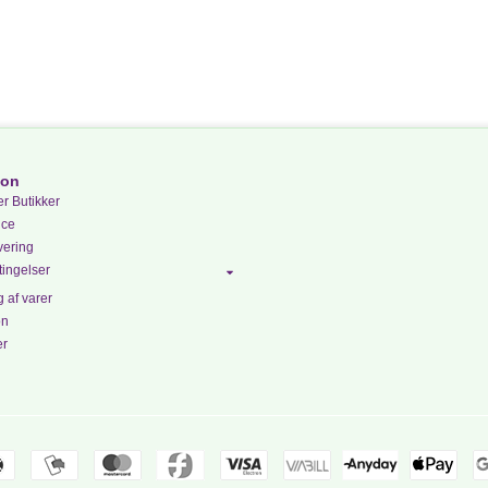
ion
r Butikker
ice
vering
ingelser
 af varer
on
er