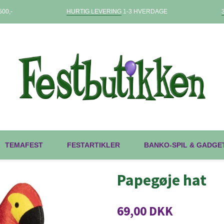
00,-
HURTIG LEVERING
1-3 HVERDAGE
TEMAFEST
FESTARTIKLER
BANKO-SPIL & GADGE
Papegøje hat
69,00 DKK