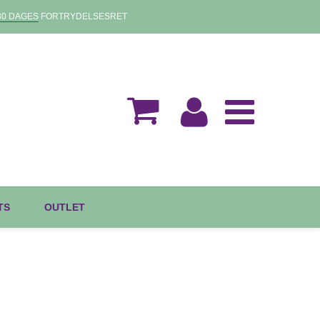
30 DAGES
FORTRYDELSESRET
TS
OUTLET