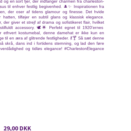
 og en sort fjer, der indfanger charmen fra charleston-
luksus til enhver festlig begivenhed. 🎩✨ Inspirationen fra
atten, der oser af tidens glamour og finesse. Det hvide
 hatten, tilføjer en subtil glans og klassisk elegance.
der giver et strejf af drama og sofistikeret flair, hvilket
stilfuldt accessory. 🕊️🌟 Perfekt egnet til 1920'ernes
ller ethvert kostumebal, denne damehat er ikke kun en
e til en æra af glitrende festligheder. 💃🍸 Så sæt denne
å skrå, dans ind i fortidens stemning, og lad den føre
, overdådighed og tidløs elegance! #CharlestonElegance
29,00 DKK