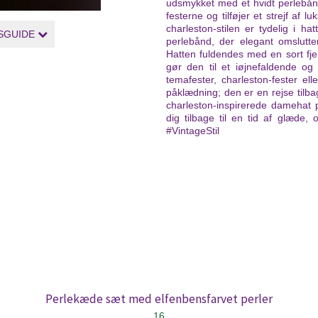
udsmykket med et hvidt perlebånd
festerne og tilføjer et strejf af 
charleston-stilen er tydelig i h
SGUIDE
perlebånd, der elegant omslutter
Hatten fuldendes med en sort fjer, 
gør den til et iøjnefaldende og 
temafester, charleston-fester e
påklædning; den er en rejse tilbag
charleston-inspirerede damehat p
dig tilbage til en tid af glæde
#VintageStil
Perlekæde sæt med elfenbensfarvet perler
16