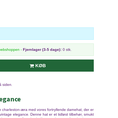
 webshoppen
-
Fjernlager (3-5 dage):
0 stk.
KØB
å siden.
elegance
 charleston-æra med vores fortryllende damehat, der er
vintage elegance. Denne hat er et tidløst tilbehør, smukt