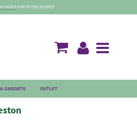
30 DAGES
FORTRYDELSESRET
 & GADGETS
OUTLET
eston