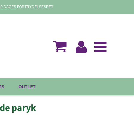
30 DAGES
FORTRYDELSESRET
TS
OUTLET
nde paryk