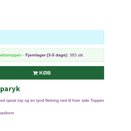
 webshoppen
-
Fjernlager (3-5 dage):
383 stk.
KØB
 paryk
med opsat top og en tynd fletning ned til hver side.Toppen
 pasform.