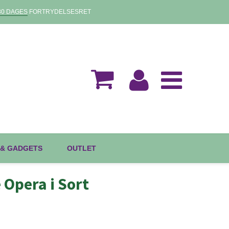
30 DAGES
FORTRYDELSESRET
 & GADGETS
OUTLET
 Opera i Sort