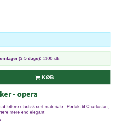
jernlager (3-5 dage):
1100 stk.
KØB
ker - opera
t lettere elastisk sort materiale. Perfekt til Charleston,
l være mere end elegant.
n.