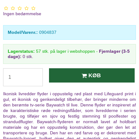
Ingen bedømmelse
Model/Varenr.:
0904837
Lagerstatus:
57
stk.
på lager i webshoppen
-
Fjernlager (3-5
dage):
0 stk.
KØB
Ikonisk livredder flyder i oppustelig rød plast med Lifeguard print i
gul, et ikonisk og genkendeligt tilbehør, der bringer minderne om
den berømte tv-serie Baywatch til live. Denne flyder er inspireret af
de karakteristiske røde redningsflåder, som livredderne i serien
brugte, og tilføjer en sjov og festlig stemning til poolfester og
strandudflugter. Baywatch-flyderen er normalt lavet af holdbart
materiale og har en oppustelig konstruktion, der gør den let at
transportere og bruge. Den har en rød farve og er dekoreret med
Baywatch-logoet, hvilket giver den et autentisk og genkendeligt