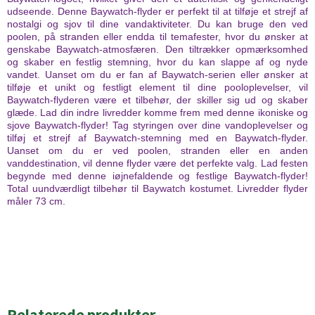
udseende. Denne Baywatch-flyder er perfekt til at tilføje et strejf af
nostalgi og sjov til dine vandaktiviteter. Du kan bruge den ved
poolen, på stranden eller endda til temafester, hvor du ønsker at
genskabe Baywatch-atmosfæren. Den tiltrækker opmærksomhed
og skaber en festlig stemning, hvor du kan slappe af og nyde
vandet. Uanset om du er fan af Baywatch-serien eller ønsker at
tilføje et unikt og festligt element til dine pooloplevelser, vil
Baywatch-flyderen være et tilbehør, der skiller sig ud og skaber
glæde. Lad din indre livredder komme frem med denne ikoniske og
sjove Baywatch-flyder! Tag styringen over dine vandoplevelser og
tilføj et strejf af Baywatch-stemning med en Baywatch-flyder.
Uanset om du er ved poolen, stranden eller en anden
vanddestination, vil denne flyder være det perfekte valg. Lad festen
begynde med denne iøjnefaldende og festlige Baywatch-flyder!
Total uundværdligt tilbehør til Baywatch kostumet. Livredder flyder
måler 73 cm.
Relaterede produkter