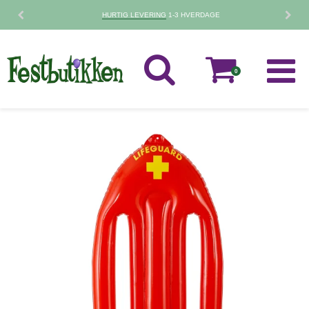
30 DAGES
FORTRYDELSESRET
0